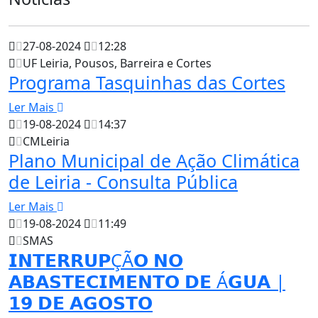
27-08-2024
12:28
UF Leiria, Pousos, Barreira e Cortes
Programa Tasquinhas das Cortes
Ler Mais
19-08-2024
14:37
CMLeiria
Plano Municipal de Ação Climática
de Leiria - Consulta Pública
Ler Mais
19-08-2024
11:49
SMAS
𝗜𝗡𝗧𝗘𝗥𝗥𝗨𝗣ÇÃ𝗢 𝗡𝗢
𝗔𝗕𝗔𝗦𝗧𝗘𝗖𝗜𝗠𝗘𝗡𝗧𝗢 𝗗𝗘 Á𝗚𝗨𝗔 |
𝟭𝟵 𝗗𝗘 𝗔𝗚𝗢𝗦𝗧𝗢