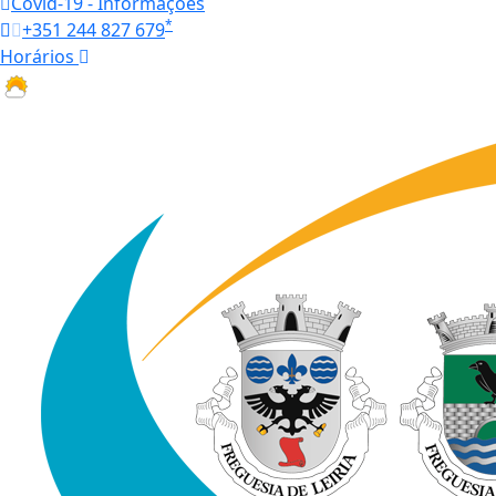
Covid-19 - Informações
*
+351 244 827 679
Horários
26.9 ºC