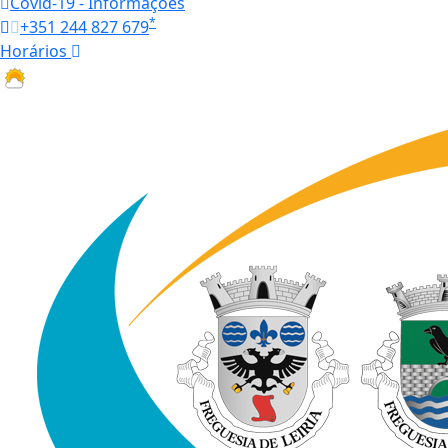
Covid-19 - Informações
*
+351 244 827 679
Horários
21 ºC