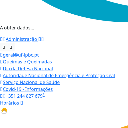
A obter dados...
Administração
geral@uf-lpbc.pt
Queimas e Queimadas
Dia da Defesa Nacional
Autoridade Nacional de Emergência e Proteção Civil
Serviço Nacional de Saúde
Covid-19 - Informações
*
+351 244 827 679
Horários
27.6 ºC