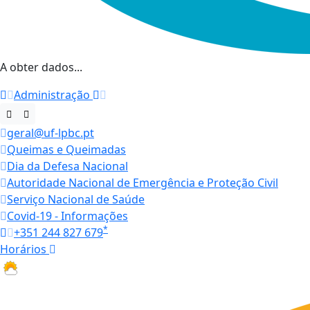
A obter dados...
Administração
geral@uf-lpbc.pt
Queimas e Queimadas
Dia da Defesa Nacional
Autoridade Nacional de Emergência e Proteção Civil
Serviço Nacional de Saúde
Covid-19 - Informações
*
+351 244 827 679
Horários
27.1 ºC