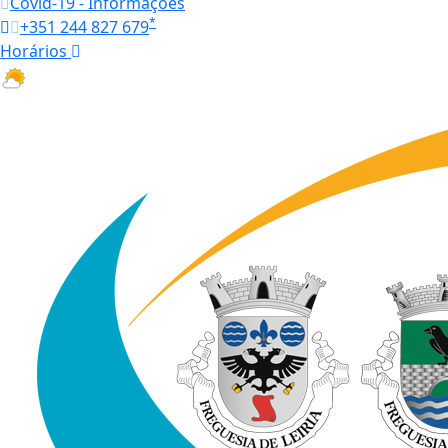
Covid-19 - Informações
*
+351 244 827 679
Horários
15.5 ºC