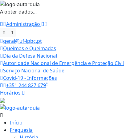
A obter dados...
Administração
geral@uf-lpbc.pt
Queimas e Queimadas
Dia da Defesa Nacional
Autoridade Nacional de Emergência e Proteção Civil
Serviço Nacional de Saúde
Covid-19 - Informações
*
+351 244 827 679
Horários
27.6 ºC
Início
Freguesia
História