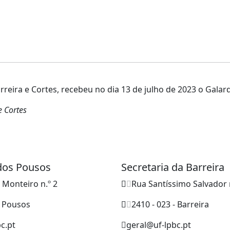
rreira e Cortes, recebeu no dia 13 de julho de 2023 o Galar
e Cortes
 dos Pousos
Secretaria da Barreira
o Monteiro n.º 2
Rua Santíssimo Salvador 
- Pousos
2410 - 023 - Barreira
c.pt
geral@uf-lpbc.pt