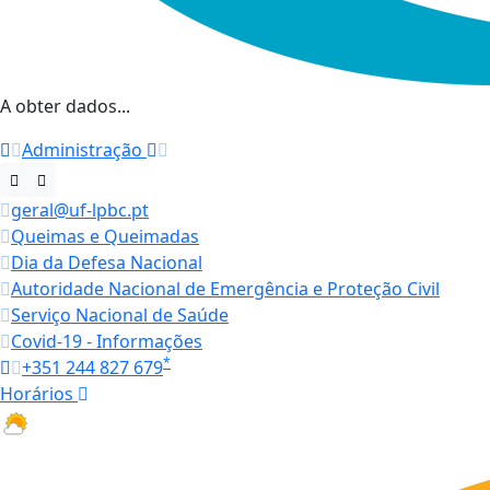
A obter dados...
Administração
geral@uf-lpbc.pt
Queimas e Queimadas
Dia da Defesa Nacional
Autoridade Nacional de Emergência e Proteção Civil
Serviço Nacional de Saúde
Covid-19 - Informações
*
+351 244 827 679
Horários
26.4 ºC