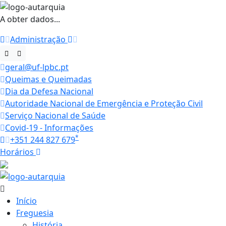
A obter dados...
Administração
geral@uf-lpbc.pt
Queimas e Queimadas
Dia da Defesa Nacional
Autoridade Nacional de Emergência e Proteção Civil
Serviço Nacional de Saúde
Covid-19 - Informações
*
+351 244 827 679
Horários
17.6 ºC
Início
Freguesia
História