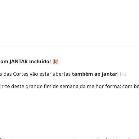
com JANTAR incluído!
🎉
as das Cortes vão estar abertas
também ao jantar
! 🍽️
edir-te deste grande fim de semana da melhor forma: com 