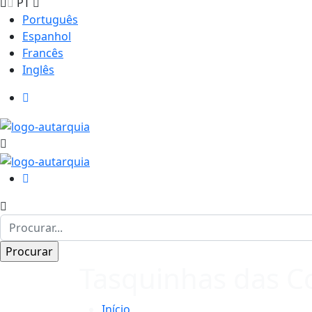
PT
Português
Espanhol
Francês
Inglês
Tasquinhas das C
Início