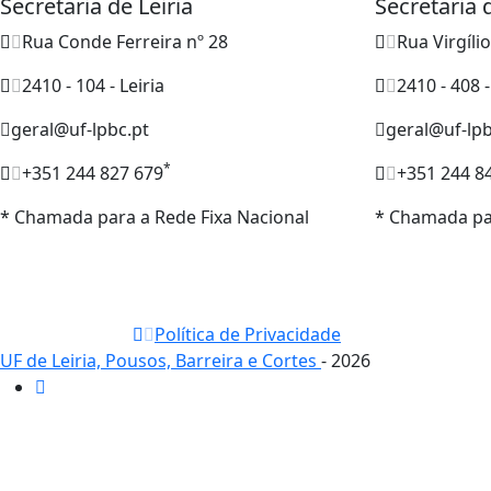
Secretaria de Leiria
Secretaria
Rua Conde Ferreira nº 28
Rua Virgíli
2410 - 104 - Leiria
2410 - 408 
geral@uf-lpbc.pt
geral@uf-lpb
*
+351 244 827 679
+351 244 8
* Chamada para a Rede Fixa Nacional
* Chamada par
Política de Privacidade
UF de Leiria, Pousos, Barreira e Cortes
- 2026