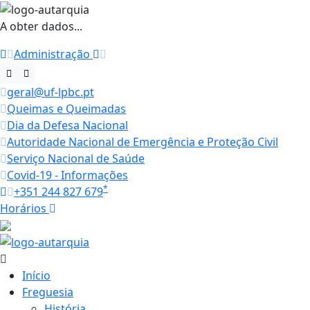
A obter dados...
Administração
geral@uf-lpbc.pt
Queimas e Queimadas
Dia da Defesa Nacional
Autoridade Nacional de Emergência e Proteção Civil
Serviço Nacional de Saúde
Covid-19 - Informações
*
+351 244 827 679
Horários
26 ºC
Início
Freguesia
História