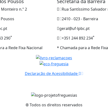
 dos Pousos
Secretaria da Barreira
o Monteiro n.º 2
Rua Santíssimo Salvador 
- Pousos
2410 - 023 - Barreira
c.pt
geral@uf-lpbc.pt
*
*
43 290
+351 244 892 234
a a Rede Fixa Nacional
* Chamada para a Rede Fixa
Declaração de Acessibilidade
® Todos os direitos reservados