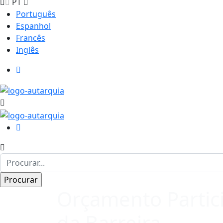
PT
Português
Espanhol
Francês
Inglês
Orçamento Partici
da Barreira