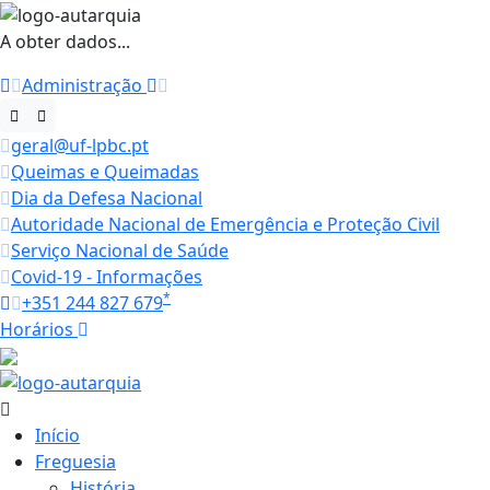
A obter dados...
Administração
geral@uf-lpbc.pt
Queimas e Queimadas
Dia da Defesa Nacional
Autoridade Nacional de Emergência e Proteção Civil
Serviço Nacional de Saúde
Covid-19 - Informações
*
+351 244 827 679
Horários
28.2 ºC
Início
Freguesia
História