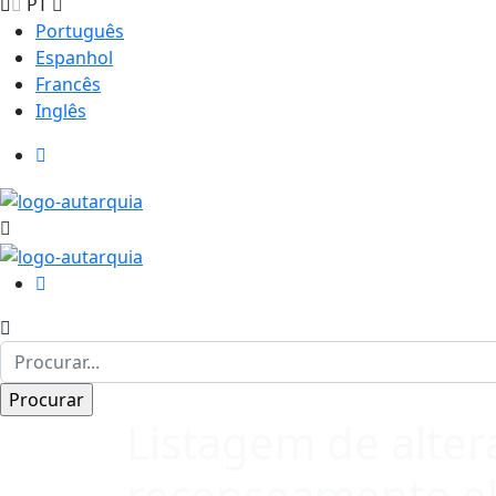
PT
Português
Espanhol
Francês
Inglês
Listagem de alter
recenseamento el