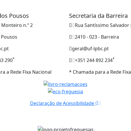
 dos Pousos
Secretaria da Barreira
o Monteiro n.º 2
Rua Santíssimo Salvador 
- Pousos
2410 - 023 - Barreira
c.pt
geral@uf-lpbc.pt
*
*
43 290
+351 244 892 234
a a Rede Fixa Nacional
* Chamada para a Rede Fixa
Declaração de Acessibilidade