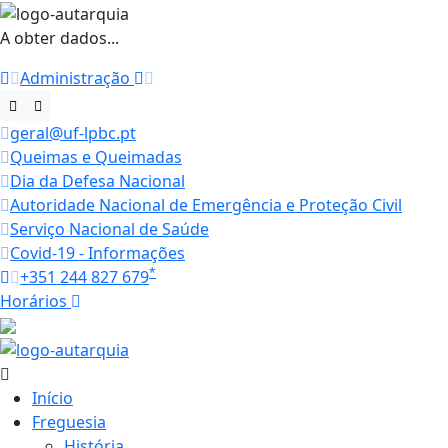
A obter dados...
Administração
geral@uf-lpbc.pt
Queimas e Queimadas
Dia da Defesa Nacional
Autoridade Nacional de Emergência e Proteção Civil
Serviço Nacional de Saúde
Covid-19 - Informações
*
+351 244 827 679
Horários
27.1 ºC
Início
Freguesia
História