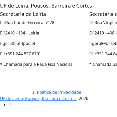
UF de Leiria, Pousos, Barreira e Cortes
Secretaria de Leiria
Secretaria
Rua Conde Ferreira nº 28
Rua Virgíli
2410 - 104 - Leiria
2410 - 408 
geral@uf-lpbc.pt
geral@uf-lpb
*
+351 244 827 679
+351 244 8
* Chamada para a Rede Fixa Nacional
* Chamada par
Política de Privacidade
UF de Leiria, Pousos, Barreira e Cortes
- 2026