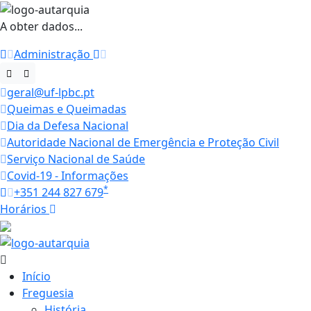
A obter dados...
Administração
geral@uf-lpbc.pt
Queimas e Queimadas
Dia da Defesa Nacional
Autoridade Nacional de Emergência e Proteção Civil
Serviço Nacional de Saúde
Covid-19 - Informações
*
+351 244 827 679
Horários
27.6 ºC
Início
Freguesia
História