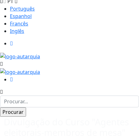
PT
Português
Espanhol
Francês
Inglês
Divulgação do Curso "Agentes
eleitorais-membros de mesa"