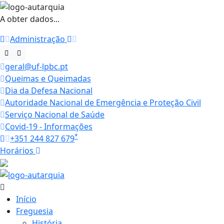
A obter dados...
Administração
geral@uf-lpbc.pt
Queimas e Queimadas
Dia da Defesa Nacional
Autoridade Nacional de Emergência e Proteção Civil
Serviço Nacional de Saúde
Covid-19 - Informações
*
+351 244 827 679
Horários
27.1 ºC
Início
Freguesia
História