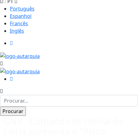
PT
Português
Espanhol
Francês
Inglês
GNR - Comando territorial de
Leiria apresenta o "Plano