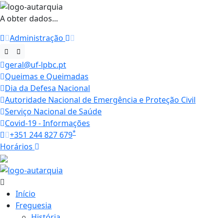
A obter dados...
Administração
geral@uf-lpbc.pt
Queimas e Queimadas
Dia da Defesa Nacional
Autoridade Nacional de Emergência e Proteção Civil
Serviço Nacional de Saúde
Covid-19 - Informações
*
+351 244 827 679
Horários
27.4 ºC
Início
Freguesia
História