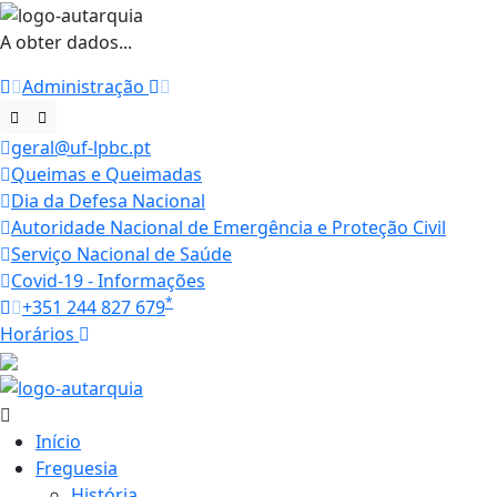
A obter dados...
Administração
geral@uf-lpbc.pt
Queimas e Queimadas
Dia da Defesa Nacional
Autoridade Nacional de Emergência e Proteção Civil
Serviço Nacional de Saúde
Covid-19 - Informações
*
+351 244 827 679
Horários
15.1 ºC
Início
Freguesia
História