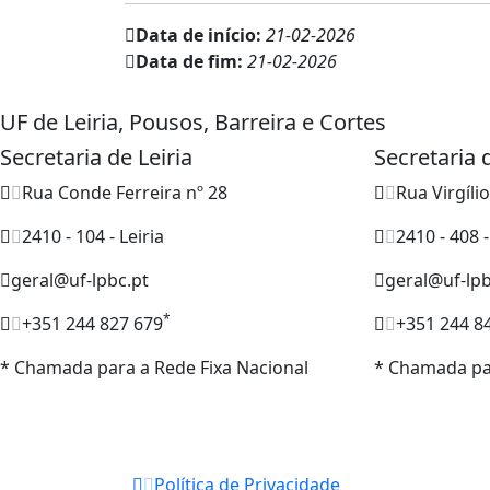
Data de início:
21-02-2026
Data de fim:
21-02-2026
UF de Leiria, Pousos, Barreira e Cortes
Secretaria de Leiria
Secretaria
Rua Conde Ferreira nº 28
Rua Virgíli
2410 - 104 - Leiria
2410 - 408 
geral@uf-lpbc.pt
geral@uf-lpb
*
+351 244 827 679
+351 244 8
* Chamada para a Rede Fixa Nacional
* Chamada par
Política de Privacidade