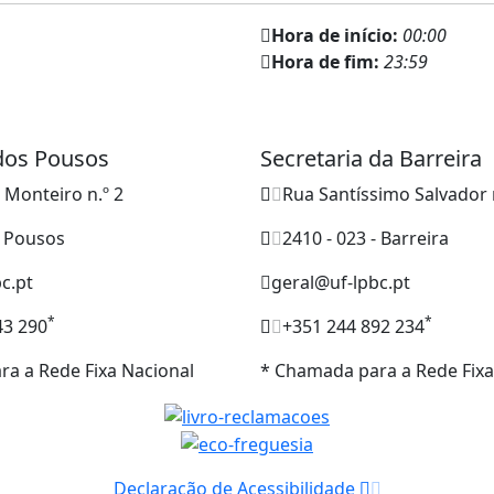
Hora de início:
00:00
Hora de fim:
23:59
 dos Pousos
Secretaria da Barreira
o Monteiro n.º 2
Rua Santíssimo Salvador 
- Pousos
2410 - 023 - Barreira
c.pt
geral@uf-lpbc.pt
*
*
43 290
+351 244 892 234
a a Rede Fixa Nacional
* Chamada para a Rede Fixa
Declaração de Acessibilidade