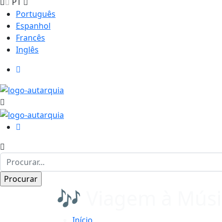
PT
Português
Espanhol
Francês
Inglês
🎶 Viagem à Músi
Início