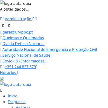
A obter dados...
Administração
geral@uf-lpbc.pt
Queimas e Queimadas
Dia da Defesa Nacional
Autoridade Nacional de Emergência e Proteção Civil
Serviço Nacional de Saúde
Covid-19 - Informações
*
+351 244 827 679
Horários
21.7 ºC
Início
Freguesia
História