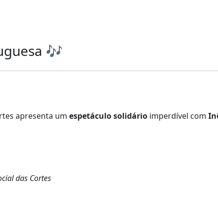
uguesa 🎶
ortes apresenta um
espetáculo solidário
imperdível com
In
cial das Cortes