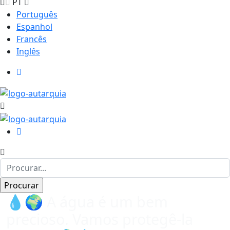
PT
Português
Espanhol
Francês
Inglês
💧🌍 A água é um bem
precioso. Vamos protegê-la