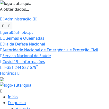
A obter dados...
Administração
geral@uf-lpbc.pt
Queimas e Queimadas
Dia da Defesa Nacional
Autoridade Nacional de Emergência e Proteção Civil
Serviço Nacional de Saúde
Covid-19 - Informações
*
+351 244 827 679
Horários
18.4 ºC
Início
Freguesia
História