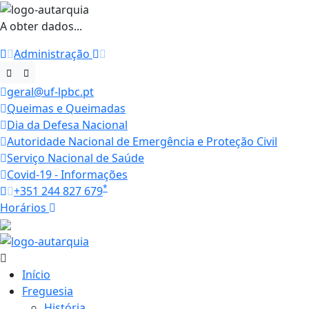
A obter dados...
Administração
geral@uf-lpbc.pt
Queimas e Queimadas
Dia da Defesa Nacional
Autoridade Nacional de Emergência e Proteção Civil
Serviço Nacional de Saúde
Covid-19 - Informações
*
+351 244 827 679
Horários
22.3 ºC
Início
Freguesia
História