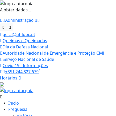
A obter dados...
Administração
geral@uf-lpbc.pt
Queimas e Queimadas
Dia da Defesa Nacional
Autoridade Nacional de Emergência e Proteção Civil
Serviço Nacional de Saúde
Covid-19 - Informações
*
+351 244 827 679
Horários
27.1 ºC
Início
Freguesia
História