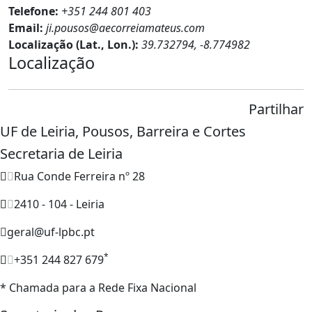
Telefone:
+351 244 801 403
Email:
ji.pousos@aecorreiamateus.com
Localização (Lat., Lon.):
39.732794, -8.774982
Localização
Partilhar
UF de Leiria, Pousos, Barreira e Cortes
Secretaria de Leiria
Rua Conde Ferreira nº 28
2410 - 104 - Leiria
geral@uf-lpbc.pt
*
+351 244 827 679
* Chamada para a Rede Fixa Nacional