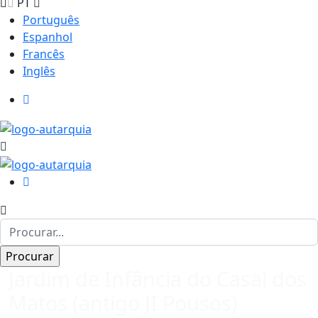
PT
Português
Espanhol
Francês
Inglês
Jardim de Infância do Casal dos
Matos (antigo JI Pousos)