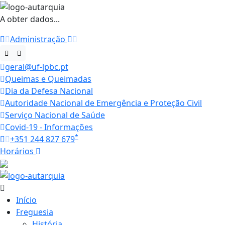
A obter dados...
Administração
geral@uf-lpbc.pt
Queimas e Queimadas
Dia da Defesa Nacional
Autoridade Nacional de Emergência e Proteção Civil
Serviço Nacional de Saúde
Covid-19 - Informações
*
+351 244 827 679
Horários
27.1 ºC
Início
Freguesia
História