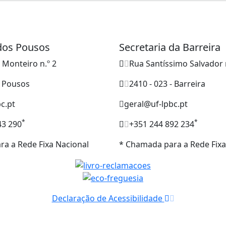
 dos Pousos
Secretaria da Barreira
o Monteiro n.º 2
Rua Santíssimo Salvador 
- Pousos
2410 - 023 - Barreira
c.pt
geral@uf-lpbc.pt
*
*
43 290
+351 244 892 234
a a Rede Fixa Nacional
* Chamada para a Rede Fixa
Declaração de Acessibilidade