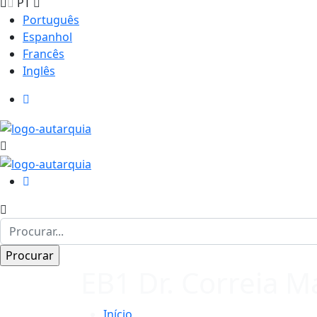
PT
Português
Espanhol
Francês
Inglês
EB1 Dr. Correia M
Início