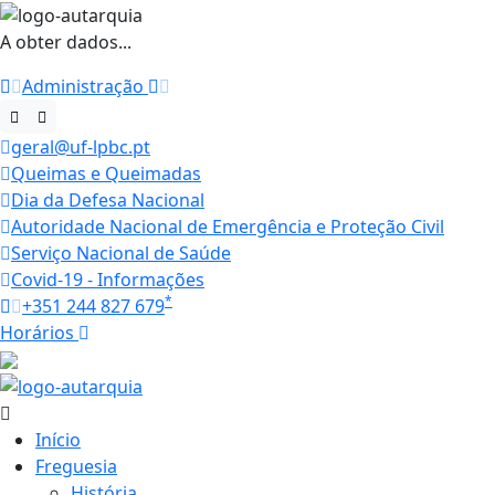
A obter dados...
Administração
geral@uf-lpbc.pt
Queimas e Queimadas
Dia da Defesa Nacional
Autoridade Nacional de Emergência e Proteção Civil
Serviço Nacional de Saúde
Covid-19 - Informações
*
+351 244 827 679
Horários
19.1 ºC
Início
Freguesia
História