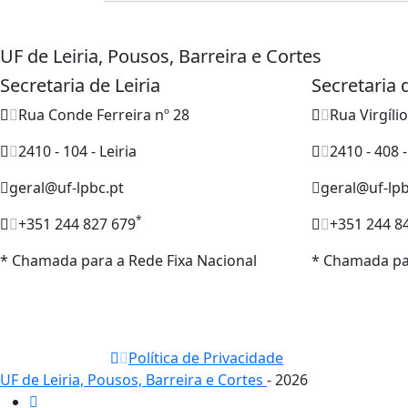
UF de Leiria, Pousos, Barreira e Cortes
Secretaria de Leiria
Secretaria
Rua Conde Ferreira nº 28
Rua Virgíli
2410 - 104 - Leiria
2410 - 408 
geral@uf-lpbc.pt
geral@uf-lpb
*
+351 244 827 679
+351 244 8
* Chamada para a Rede Fixa Nacional
* Chamada par
Política de Privacidade
UF de Leiria, Pousos, Barreira e Cortes
- 2026