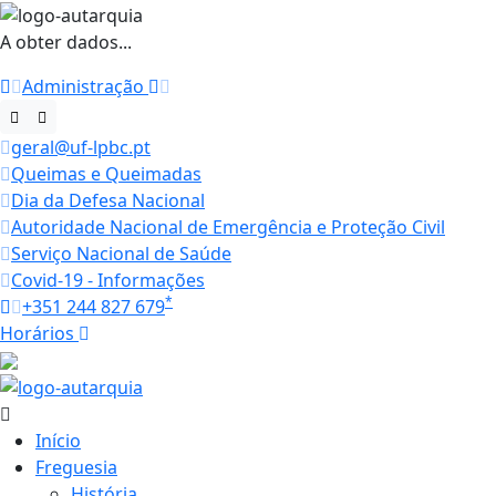
A obter dados...
Administração
geral@uf-lpbc.pt
Queimas e Queimadas
Dia da Defesa Nacional
Autoridade Nacional de Emergência e Proteção Civil
Serviço Nacional de Saúde
Covid-19 - Informações
*
+351 244 827 679
Horários
28.6 ºC
Início
Freguesia
História