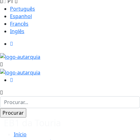
PT
Português
Espanhol
Francês
Inglês
EB1 da Touria
Início