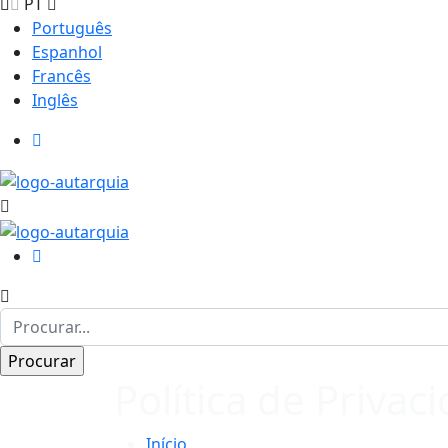
PT
Português
Espanhol
Francês
Inglês
Política de Privac
Início