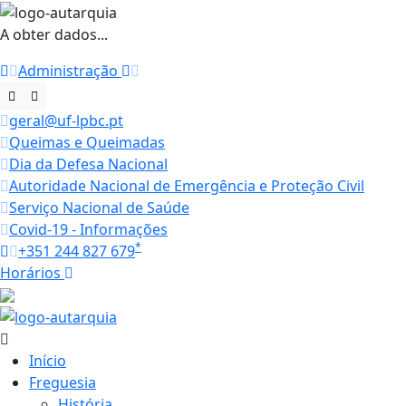
A obter dados...
Administração
geral@uf-lpbc.pt
Queimas e Queimadas
Dia da Defesa Nacional
Autoridade Nacional de Emergência e Proteção Civil
Serviço Nacional de Saúde
Covid-19 - Informações
*
+351 244 827 679
Horários
27.1 ºC
Início
Freguesia
História