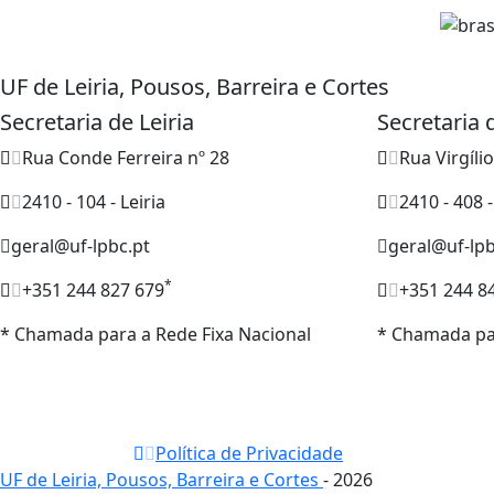
UF de Leiria, Pousos, Barreira e Cortes
Secretaria de Leiria
Secretaria
Rua Conde Ferreira nº 28
Rua Virgíli
2410 - 104 - Leiria
2410 - 408 
geral@uf-lpbc.pt
geral@uf-lpb
*
+351 244 827 679
+351 244 8
* Chamada para a Rede Fixa Nacional
* Chamada par
Política de Privacidade
UF de Leiria, Pousos, Barreira e Cortes
- 2026