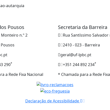
 dos Pousos
Secretaria da Barreira
o Monteiro n.º 2
Rua Santíssimo Salvador 
- Pousos
2410 - 023 - Barreira
c.pt
geral@uf-lpbc.pt
*
*
43 290
+351 244 892 234
a a Rede Fixa Nacional
* Chamada para a Rede Fixa
Declaração de Acessibilidade