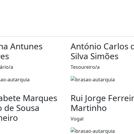
na Antunes
António Carlos 
es
Silva Simões
ário/a
Tesoureiro/a
sabete Marques
Rui Jorge Ferrei
io de Sousa
Martinho
heiro
Vogal