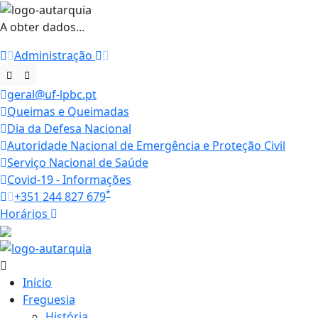
A obter dados...
Administração
geral@uf-lpbc.pt
Queimas e Queimadas
Dia da Defesa Nacional
Autoridade Nacional de Emergência e Proteção Civil
Serviço Nacional de Saúde
Covid-19 - Informações
*
+351 244 827 679
Horários
27.1 ºC
Início
Freguesia
História